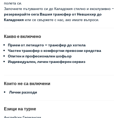
полета си.
Започнете пътуването си до Кападокия стилно и ексклузивно – 
резервирайте сега Вашия трансфер от Невшехир до 
Кападокия
 или се свържете с нас, ако имате въпроси.
Какво е включено
Прием от летището – трансфер до хотела
Частен трансфер с комфортни превозни средства
Опитен и професионален шофьор
Индивидуален, личен трансферен сервиз
Които не са включени
Лични разходи
Езици на турне
Английски Германски