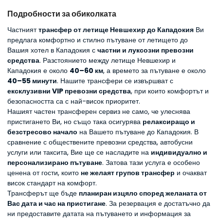
Подробности за обиколката
Частният 
трансфер от летище Невшехир до Кападокия
 Ви 
предлага комфортно и стилно пътуване от летището до 
Вашия хотел в Кападокия с 
частни и луксозни превозни 
средства
. Разстоянието между летище Невшехир и 
Кападокия е около 
40–60 км
, а времето за пътуване е около 
40–55 минути
. Нашите трансфери се извършват с 
ексклузивни VIP превозни средства
, при които комфортът и 
безопасността са с най-висок приоритет.
Нашият частен трансферен сервиз не само, че улеснява 
пристигането Ви, но също така осигурява 
релаксиращо и 
безстресово начало
 на Вашето пътуване до Кападокия. В 
сравнение с обществените превозни средства, автобусни 
услуги или таксита, Вие ще се насладите на 
индивидуално и 
персонализирано пътуване
. Затова тази услуга е особено 
ценена от гости, които 
не желаят групов трансфер
 и очакват 
висок стандарт на комфорт.
Трансферът ще бъде 
планиран изцяло според желаната от 
Вас дата и час на пристигане
. За резервация е достатъчно да 
ни предоставите датата на пътуването и информация за 