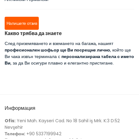
Напишете отзив
Какво трябва да знаете
След приземяването и вземането на багажа, нашият
професионален шофьор ще Ви посрещне лично
, който ще
Ви чака извън терминала с
персонализирана табела с името
Ви
, за да Ви осигури плавно и елегантно пристигане.
Информация
Ofis:
Yeni Mah. Kayseri Cad. No 18 Sahil iş Mrk. K:3 D:52
Nevşehir
Телефон:
+90 5337199942