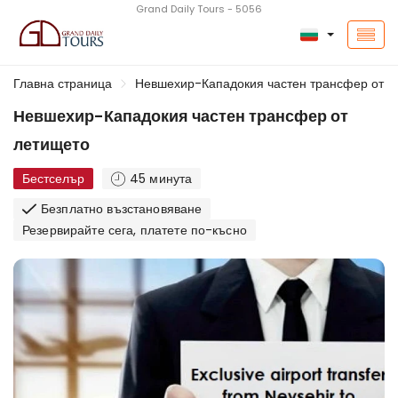
Grand Daily Tours - 5056
Главна страница
Невшехир-Кападокия частен трансфер от л
Невшехир-Кападокия частен трансфер от
летището
Бестселър
45 минута
Безплатно възстановяване
Резервирайте сега, платете по-късно