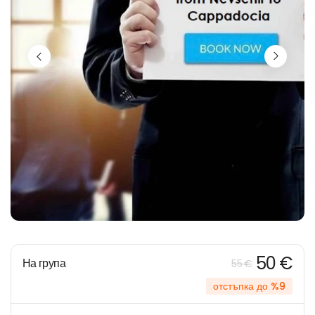
50 €
На група
55 €
отстъпка до %9