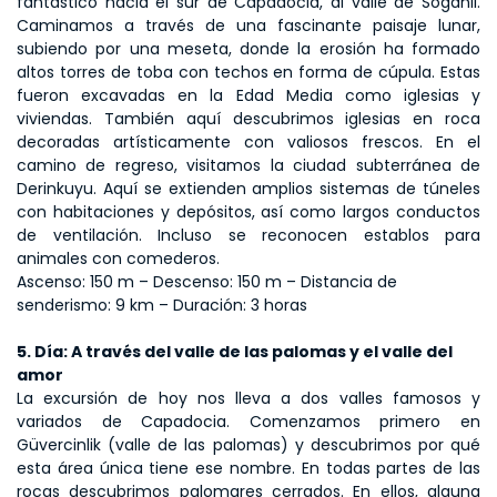
fantástico hacia el sur de Capadocia, al valle de Soganli. 
Caminamos a través de una fascinante paisaje lunar, 
subiendo por una meseta, donde la erosión ha formado 
altos torres de toba con techos en forma de cúpula. Estas 
fueron excavadas en la Edad Media como iglesias y 
viviendas. También aquí descubrimos iglesias en roca 
decoradas artísticamente con valiosos frescos. En el 
camino de regreso, visitamos la ciudad subterránea de 
Derinkuyu. Aquí se extienden amplios sistemas de túneles 
con habitaciones y depósitos, así como largos conductos 
de ventilación. Incluso se reconocen establos para 
animales con comederos.
Ascenso: 150 m – Descenso: 150 m – Distancia de 
senderismo: 9 km – Duración: 3 horas
5. Día: A través del valle de las palomas y el valle del 
amor
La excursión de hoy nos lleva a dos valles famosos y 
variados de Capadocia. Comenzamos primero en 
Güvercinlik (valle de las palomas) y descubrimos por qué 
esta área única tiene ese nombre. En todas partes de las 
rocas descubrimos palomares cerrados. En ellos, alguna 