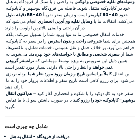
وسیله‌های نقلیه خصوصی و لوکس
 به راحتی و با سبک از فرودگاه به هتل 
خود در کاپادوکیه منتقل شوید. فاصله بین فرودگاه نیوشهیر و کاپادوکیه 
حدود 
40–60 کیلومتر
 است و زمان سفر تقریباً 
40–55 دقیقه
 طول 
می‌کشد. انتقالات ما با 
وسایل نقلیه وی‌آی‌پی انحصاری
 انجام می‌شود که 
در آن راحتی و ایمنی بالاترین اولویت را دارند.
خدمات انتقال خصوصی ما نه تنها ورود شما را تسهیل می‌کند، بلکه 
همچنین برای شما 
شروعی راحت و بدون استرس
 را در سفر به کاپادوکیه 
فراهم می‌آورد. بر خلاف حمل و نقل عمومی، خدمات شاتل یا تاکسی‌ها، 
شما از 
سفری شخصی و مطابق با خواسته‌های خود
 بهره‌مند می‌شوید. به 
همین دلیل این سرویس به ویژه توسط مهمانانی که 
ترانسفر گروهی 
 و انتظار راحتی بالا دارند، بسیار مورد تقدیر است.
نمی‌خواهند
این انتقال 
کاملاً بر اساس تاریخ و زمان ورود مورد نظر شما
 برنامه‌ریزی 
می‌شود. برای رزرو کافی است تاریخ سفر و اطلاعات پرواز خود را به ما 
ارائه دهید.
سفر خود به کاپادوکیه را با شکوه و انحصاری آغاز کنید – 
هم‌اکنون انتقال 
نیوشهیر–کاپادوکیه خود را رزرو کنید
 یا در صورت داشتن سوال با ما تماس 
بگیرید.
شامل چه چیزی است
دریافت از فرودگاه - انتقال به هتل