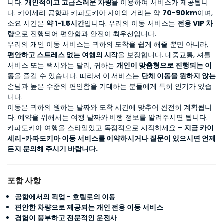
니다. 
개인적이고 고급스러운 차량
을 이용하여 서비스가 제공됩니
다. 카이세리 공항과 카파도키아 사이의 거리는 약 
70-90km
이며, 
소요 시간은 
약 1-1.5시간
입니다. 우리의 이동 서비스는 
전용 VIP 차
량
으로 진행되어 편안함과 안전이 최우선입니다.
우리의 개인 이동 서비스는 귀하의 도착을 쉽게 해줄 뿐만 아니라, 
편안하고 스트레스 없는 여행의 시작
을 보장합니다. 대중교통, 셔틀 
서비스 또는 택시와는 달리, 귀하는 
개인이 맞춤형으로 진행되는 이
동
을 즐길 수 있습니다. 따라서 이 서비스는 
단체 이동을 원하지 않는
손님과 높은 수준의 편안함을 기대하는 분들에게 특히 인기가 있습
니다.
이동은 귀하의 원하는 날짜와 도착 시간에 맞추어 완전히 계획됩니
다. 예약을 위해서는 여행 날짜와 비행 정보를 알려주시면 됩니다.
카파도키아 여행을 스타일있고 독점적으로 시작하세요 – 
지금 카이
세리-카파도키아 이동 서비스를 예약하시거나 질문이 있으시면 언제
든지 문의해 주시기 바랍니다.
포함 사항
공항에서의 픽업 - 호텔로의 이동
편안한 차량으로 제공되는 개인 전용 이동 서비스
경험이 풍부하고 전문적인 운전사