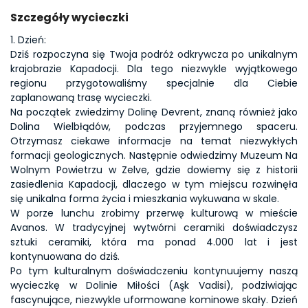
Szczegóły wycieczki
1. Dzień:
Dziś rozpoczyna się Twoja podróż odkrywcza po unikalnym 
krajobrazie Kapadocji. Dla tego niezwykle wyjątkowego 
regionu przygotowaliśmy specjalnie dla Ciebie 
zaplanowaną trasę wycieczki.
Na początek zwiedzimy Dolinę Devrent, znaną również jako 
Dolina Wielbłądów, podczas przyjemnego spaceru. 
Otrzymasz ciekawe informacje na temat niezwykłych 
formacji geologicznych. Następnie odwiedzimy Muzeum Na 
Wolnym Powietrzu w Zelve, gdzie dowiemy się z historii 
zasiedlenia Kapadocji, dlaczego w tym miejscu rozwinęła 
się unikalna forma życia i mieszkania wykuwana w skale.
W porze lunchu zrobimy przerwę kulturową w mieście 
Avanos. W tradycyjnej wytwórni ceramiki doświadczysz 
sztuki ceramiki, która ma ponad 4.000 lat i jest 
kontynuowana do dziś.
Po tym kulturalnym doświadczeniu kontynuujemy naszą 
wycieczkę w Dolinie Miłości (Aşk Vadisi), podziwiając 
fascynujące, niezwykle uformowane kominowe skały. Dzień 