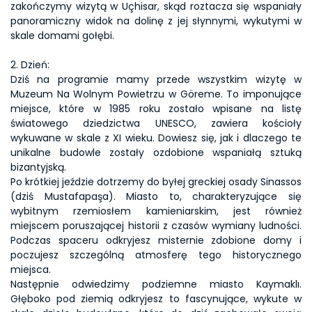
zakończymy wizytą w Uçhisar, skąd roztacza się wspaniały 
panoramiczny widok na dolinę z jej słynnymi, wykutymi w 
skale domami gołębi.
2. Dzień:
Dziś na programie mamy przede wszystkim wizytę w 
Muzeum Na Wolnym Powietrzu w Göreme. To imponujące 
miejsce, które w 1985 roku zostało wpisane na listę 
światowego dziedzictwa UNESCO, zawiera kościoły 
wykuwane w skale z XI wieku. Dowiesz się, jak i dlaczego te 
unikalne budowle zostały ozdobione wspaniałą sztuką 
bizantyjską.
Po krótkiej jeździe dotrzemy do byłej greckiej osady Sinassos 
(dziś Mustafapaşa). Miasto to, charakteryzujące się 
wybitnym rzemiosłem kamieniarskim, jest również 
miejscem poruszającej historii z czasów wymiany ludności. 
Podczas spaceru odkryjesz misternie zdobione domy i 
poczujesz szczególną atmosferę tego historycznego 
miejsca.
Następnie odwiedzimy podziemne miasto Kaymaklı. 
Głęboko pod ziemią odkryjesz to fascynujące, wykute w 