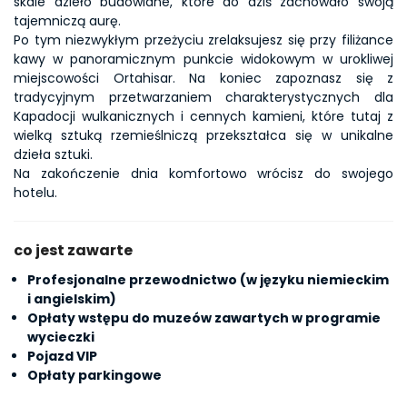
skale dzieło budowlane, które do dziś zachowało swoją 
tajemniczą aurę.
Po tym niezwykłym przeżyciu zrelaksujesz się przy filiżance 
kawy w panoramicznym punkcie widokowym w urokliwej 
miejscowości Ortahisar. Na koniec zapoznasz się z 
tradycyjnym przetwarzaniem charakterystycznych dla 
Kapadocji wulkanicznych i cennych kamieni, które tutaj z 
wielką sztuką rzemieślniczą przekształca się w unikalne 
dzieła sztuki.
Na zakończenie dnia komfortowo wrócisz do swojego 
hotelu.
co jest zawarte
Profesjonalne przewodnictwo (w języku niemieckim
i angielskim)
Opłaty wstępu do muzeów zawartych w programie
wycieczki
Pojazd VIP
Opłaty parkingowe