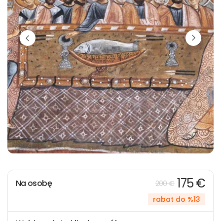
175 €
Na osobę
200 €
rabat do %13