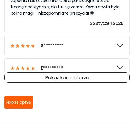
zupełnie nas oszołomiła! Coś organizacyjnie poszło
trochę chaotycznie, ale tak się zdarza. Każda chwila była
pełna magii – niezapomniane przeżycia! 🤩
22 styczeń 2025
S*********
E*********
Pokaż komentarze
T*********
Napisz opinię
S*********