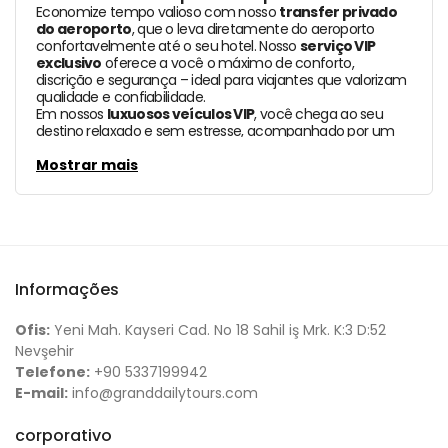
Economize tempo valioso com nosso
transfer privado
do aeroporto
, que o leva diretamente do aeroporto
confortavelmente até o seu hotel. Nosso
serviço VIP
exclusivo
oferece a você o máximo de conforto,
discrição e segurança – ideal para viajantes que valorizam
qualidade e confiabilidade.
Em nossos
luxuosos veículos VIP
, você chega ao seu
destino relaxado e sem estresse, acompanhado por um
motorista profissional experiente
. Sente-se e relaxe,
aproveite a viagem e comece a sua estadia na
Mostrar mais
Capadócia de maneira estilosa e agradável.
Informações
Ofis:
Yeni Mah. Kayseri Cad. No 18 Sahil iş Mrk. K:3 D:52
Nevşehir
Telefone:
+90 5337199942
E-mail:
info@granddailytours.com
corporativo