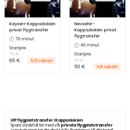
Kayseri-Kappadokien
Nevsehir-
privat flygtransfer
Kappadokien privat
flygtransfer
75 minut
45 minut
Startpris
75 €
Startpris
65 €
55 €
%13 rabatt
50 €
%9 rabatt
VIP flygplatstransfer i Kappadokien
Spara värdefull tid med vår
privata flygplatstransfer