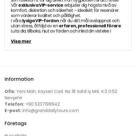
som bekvämt tar dig direkt från flygplatsen till ditt hotell.
Vår
exklusiva VIP-service
erbjuder dig högsta nivå av
komfort, diskretion och säkerhet – idealiskt för resenärer
som värderar kvalitet och pålitlighet.
I våra
lyxiga VIP-fordon
når du ditt mål avslappnat och
utan stress, åtföljd av en
erfaren, professionell förare
.
Luta dig tillbaka, njut av färden och inled din vistelse i
Kappadokien på ett stilfullt och trevligt sätt.
Visa mer
Information
Ofis:
Yeni Mah. Kayseri Cad. No 18 Sahil iş Mrk. K:3 D:52
Nevşehir
Telefon:
+90 5337199942
E-post:
info@granddailytours.com
Företags
Huvudsida