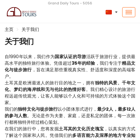
Grand Daily Tours - 5056
主页
关于我们
关于我们
自1990年以来，我们作为
国家认证的导游
活跃于旅游行业，提供最
高水平的独特旅行体验。凭借超过
35年的经验
，我们专注于
精品文
化与徒步旅行
，旨在满足那些重视真实性、舒适度和深度的高端客
户。
土耳其是欧洲最迷人的旅行目的地之一，拥有
独特的风景、千年文
化、梦幻的海岸线和无与伦比的热情好客
。我们精心设计的旅游行
程远超传统观光，让客人能够以个人化和可持续的方式体验这个国
家。
我们的
独特文化与徒步旅行
以小团体形式进行，
最少2人，最多12人
的参与人数
。无论是作为夫妻、家庭，还是私定的团体，每一次旅
行都将独特并经过精心策划。
在我们的旅行中，您将发掘
土耳其的文化历史瑰宝
，以真实的方式
了解这个国家和人民。凭借我们的
多语言能力及深厚的地方专业知